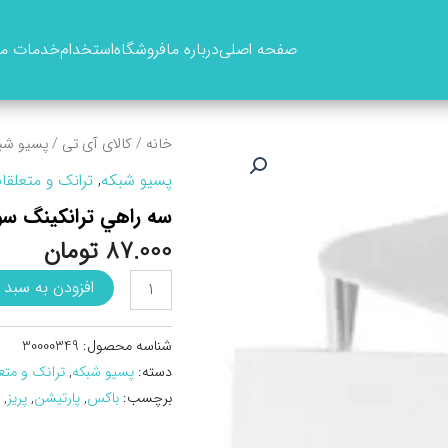
صفحه اصلی
درباره ما
فروشگاه
استخدام
خدمات ما
خانه
/
کالای آی تی
/
پسیو شب
پسیو شبکه
,
ترانک و متعلقا
سه راهي ترانکينگ سوپيتا ۰
87.000
تومان
سه
افزودن به سبد 
راهي
ترانکينگ
سوپيتا
شناسه محصول:
30000349
50*150
دسته:
پسیو شبکه
,
ترانک و متع
عدد
برچسب:
باکس
,
پارتیشن
,
پریز
,