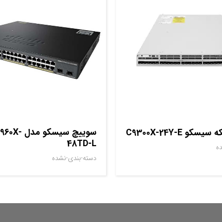
سوييچ سيسکو 
و C9300X-24Y-E
48TD-L
ه
دسته-بندی-نشده