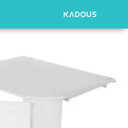
رش
ه
حتوا