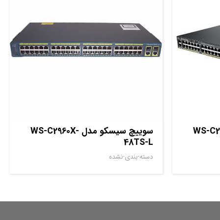
مدل WS-C2960X-
سوييچ سيسکو مدل WS-C2960X-
48TS-L
دسته-بندی-نشده