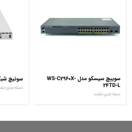
سوييچ سيسکو مدل WS-C2960X-
سوئیچ شبکه سیسک
24TD-L
دسته-بندی-نشد
دسته-بندی-نشده