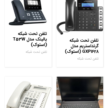
تلفن تحت شبکه
یالینک مدل T53W
تلفن تحت شبکه
(استوک)
گرنداستریم مدل
GXP1628 (استوک)
تلفن تحت شبکه
تلفن تحت شبکه