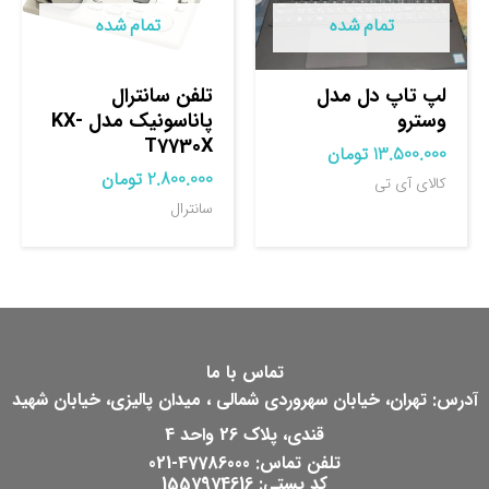
تمام شده
تمام شده
لپ تاپ دل مدل
تلفن سانترال
وسترو
پاناسونیک مدل KX-
T7730X
13.500.000
تومان
2.800.000
تومان
کالای آی تی
سانترال
تماس با ما
آدرس: تهران، خیابان سهروردی شمالی ، میدان پالیزی، خیابان شهید
قندی، پلاک 26 واحد 4
تلفن تماس: 47786000-021
کد پستی: 1557974616