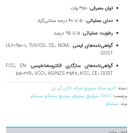
توان مصرفی
:
۳۵۰ وات
دمای عملیاتی
:
-۵ تا ۴۰ درجه سانتی‌گراد
رطوبت عملیاتی
:
۵ تا ۹۵ درصد
گواهی‌نامه‌های ایمنی
:
UL60950-1، TUV/GS، CE، NOM،
GOST
گواهی‌نامه‌های سازگاری الکترومغناطیسی
:
FCC، EN
55022B، VCCI، AS/NZS 3548، KCC، CE، GOST
دسته:
اکتیو شبکه
,
سوییچ شبکه
,
کالای آی تی
برچسب:
Cisco
,
سوئیچ
,
سوییچ
,
سوییچ سیسکو
,
سیسکو
برند:
سیسکو
توضیحات