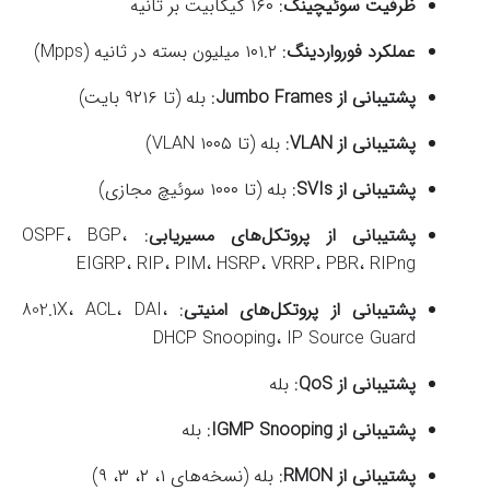
ظرفیت سوئیچینگ
:
۱۶۰ گیگابیت بر ثانیه
عملکرد فورواردینگ
:
۱۰۱.۲ میلیون بسته در ثانیه (Mpps)
پشتیبانی از Jumbo Frames
:
بله (تا ۹۲۱۶ بایت)
پشتیبانی از VLAN
:
بله (تا ۱۰۰۵ VLAN)
پشتیبانی از SVIs
:
بله (تا ۱۰۰۰ سوئیچ مجازی)
پشتیبانی از پروتکل‌های مسیریابی
:
OSPF، BGP،
EIGRP، RIP، PIM، HSRP، VRRP، PBR، RIPng
پشتیبانی از پروتکل‌های امنیتی
:
802.1X، ACL، DAI،
DHCP Snooping، IP Source Guard
پشتیبانی از QoS
: بله
پشتیبانی از IGMP Snooping
: بله
پشتیبانی از RMON
:
بله (نسخه‌های ۱، ۲، ۳، ۹)