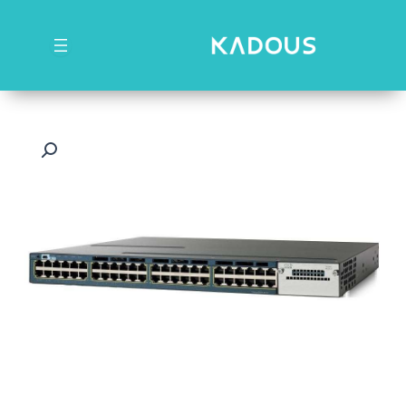
رش
ه
حتوا