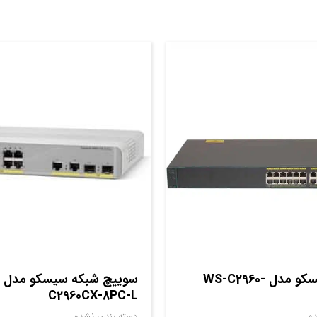
سوييچ سيسکو مدل WS-C2960-
C2960CX-8PC-L
ه
دسته-بندی-نشده