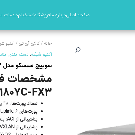
صفحه اصلی
درباره ما
فروشگاه
استخدام
خدمات ما
خانه
/
کالای آی تی
/
اکتیو شب
اکتیو شبکه
,
دسته-بندی-نشد
سوييچ سيسکو مدل N9K-C93180YC-FX3
مشخصات فن
180YC-FX3
تعداد پورت‌ها
: 48 پورت 1/10/25G
پورت‌های Uplink
: 6 پورت 40/100G
پشتیبانی از ACI
: بله
پشتیبانی از VXLAN
سیستم‌عامل
: Cisco NX-OS