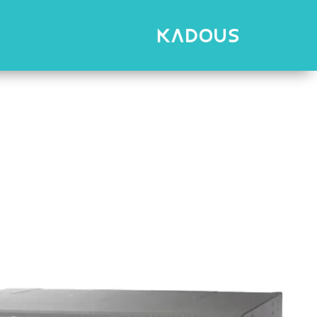
رش
ه
حتوا