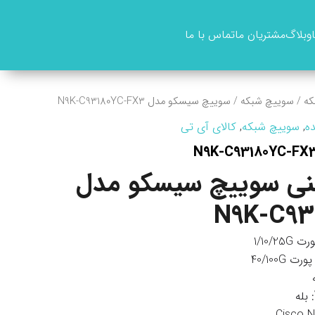
وبلاگ
مشتریان ما
تماس با ما
که
/
سوییچ شبکه
/ سوييچ سيسکو مدل N9K-C93180YC-FX3
ه
,
سوییچ شبکه
,
کالای آی تی
ی سوییچ سیسکو مدل
N9K-C93
: بله