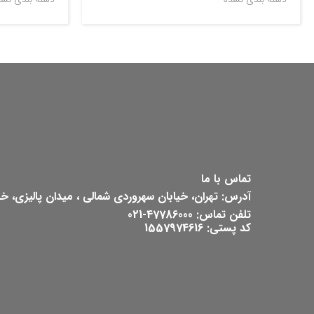
تماس با ما
آدرس: تهران، خیابان سهروردی شمالی ، میدان پالیزی، خیابان ش
تلفن تماس: 47786000-021
کد پستی: 1557974616