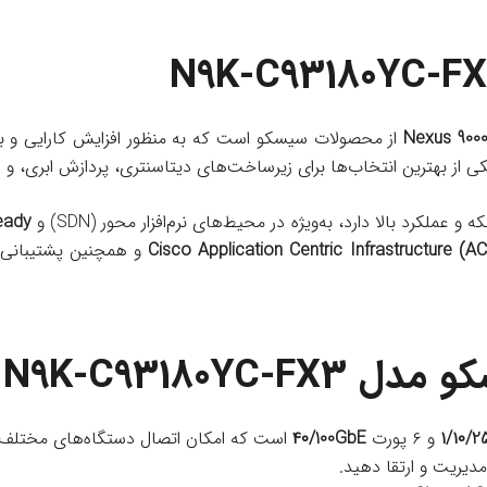
N9K-C93180YC-F
Nexus 900
از محصولات سیسکو است که به منظور افزایش کارایی و بهر
کی از بهترین انتخاب‌ها برای زیرساخت‌های دیتاسنتری، پردازش ابری، 
eady
Cisco Application Centric Infrastructure (AC
و همچنین پشتیبانی 
سکو مدل
N9K-C93180YC-FX3
۱/۱۰/
و ۶ پورت
۴۰/100GbE
است که امکان اتصال دستگاه‌های مختلف با 
مدیریت و ارتقا دهید.