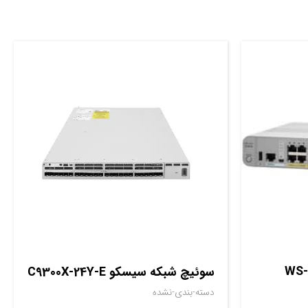
سوييچ شبکه سيسکو مدل WS-
سوئیچ شبکه سیسکو C9300X-24Y-E
دسته-بندی-نشده