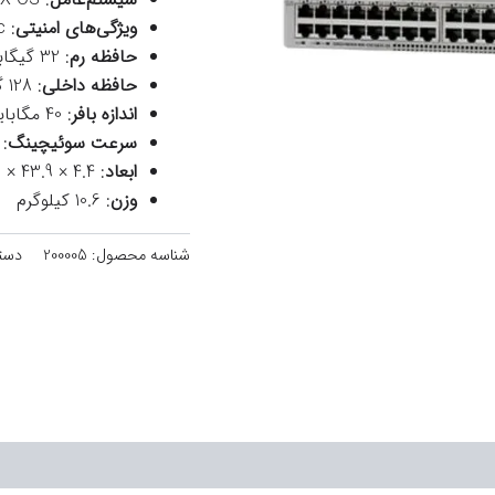
ویژگی‌های امنیتی
: MACsec، TrustSec
حافظه رم
: 32 گیگابایت
حافظه داخلی
: 128 گیگابایت SSD
اندازه بافر
: 40 مگابایت
سرعت سوئیچینگ
: 3.6 ترابیت بر 
ابعاد
: 4.4 × 43.9 × 52.2 سانتی‌متر
وزن
: 10.6 کیلوگرم
شناسه محصول:
200005
دست