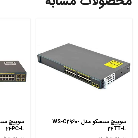
محصولات مشابه
سوييچ سيسکو مدل WS-C2960-
24PC-L
24TT-L
دسته-بندی-نشده
دسته-بندی-نشد