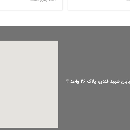
هید قندی، پلاک 26 واحد 4