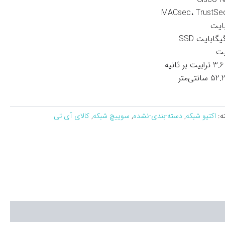
ثانیه
ه:
اکتیو شبکه
,
دسته-بندی-نشده
,
سوییچ شبکه
,
کالای آی تی