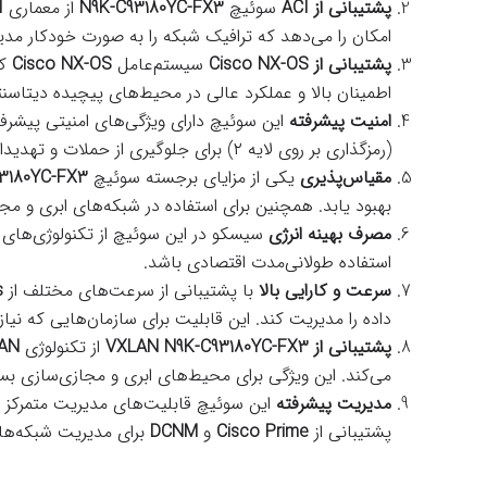
پشتیبانی از ACI
سوئیچ
N9K-C93180YC-FX3
از معماری
I
امکان را می‌دهد که ترافیک شبکه را به صورت خودکار مدیر
پشتیبانی از Cisco NX-OS
سیستم‌عامل
Cisco NX-OS
که
اطمینان بالا و عملکرد عالی در محیط‌های پیچیده دیتاسنتر
امنیت پیشرفته
این سوئیچ دارای ویژگی‌های امنیتی پیشرفت
(رمزگذاری بر روی لایه ۲) برای جلوگیری از حملات و تهدیدات امنیتی در شبکه تعبیه شده است.
مقیاس‌پذیری
یکی از مزایای برجسته سوئیچ
3180YC-FX3
بهبود یابد. همچنین برای استفاده در شبکه‌های ابری و م
مصرف بهینه انرژی
سیسکو در این سوئیچ از تکنولوژی‌های 
استفاده طولانی‌مدت اقتصادی باشد.
سرعت و کارایی بالا
با پشتیبانی از سرعت‌های مختلف از
s
داده را مدیریت کند. این قابلیت برای سازمان‌هایی که نیاز
پشتیبانی از VXLAN
N9K-C93180YC-FX3
از تکنولوژی
AN
می‌کند. این ویژگی برای محیط‌های ابری و مجازی‌سازی بس
مدیریت پیشرفته
این سوئیچ قابلیت‌های مدیریت متمرکز و پ
پشتیبانی از
Cisco Prime
و
DCNM
برای مدیریت شبکه‌های