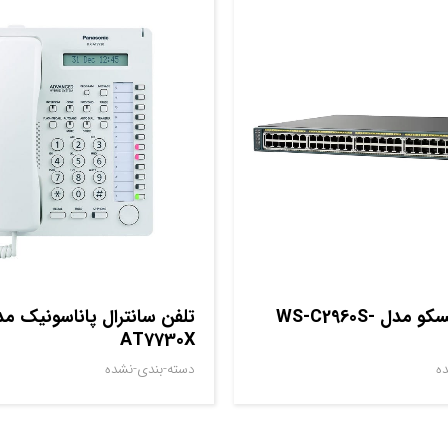
سوييچ سيسکو مدل WS-C2960S-
AT7730X
ه
دسته-بندی-نشده