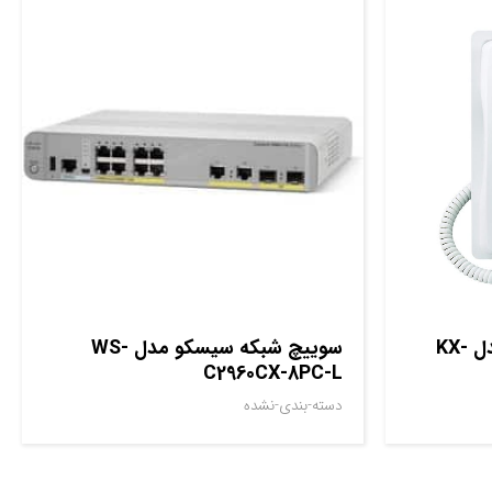
تلفن سانترال پاناسونیک مدل KX-
سوييچ شبکه سيسکو مدل WS-
C2960CX-8PC-L
دسته-بندی-نشده