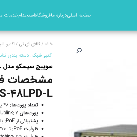
صفحه اصلی
درباره ما
فروشگاه
استخدام
خدمات ما
خانه
/
کالای آی تی
/
اکتیو شب
اکتیو شبکه
,
دسته-بندی-نشد
سوييچ سيسکو مدل WS-C2960S-48LPD-L
S-48LPD-L
تعداد پورت‌ها
: 48 پورت
پورت‌های Uplink
: 2 پورت
پشتیبانی از PoE
: بل
ظرفیت PoE
: تا 370 وات
ظرفیت Switching
: 176 گیگابیت بر ثانیه