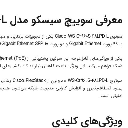
معرفی سوييچ سيسکو مدل WS-C2960S-48LPD-L
سوئیچ
Cisco WS-C2960S-48LPD-L
یکی از تجهیزات پرکاربرد و مه
با ۴۸ پورت
Gigabit Ethernet
و دو پورت
۱۰ Gigabit Ethernet SFP+
یکی از ویژگی‌های قابل‌توجه این سوئیچ پشتیبانی از
hernet (PoE)
شبکه فراهم می‌کند. این ویژگی باعث کاهش نیاز به کابل‌کشی‌های ا
سوئیچ
WS-C2960S-48LPD-L
همچنین از
Cisco FlexStack
پشتیبان
بهبود انعطاف‌پذیری و افزایش کارایی مدیریت شبکه می‌شود. همچنی
امنیتی است.
ویژگی‌های کلیدی