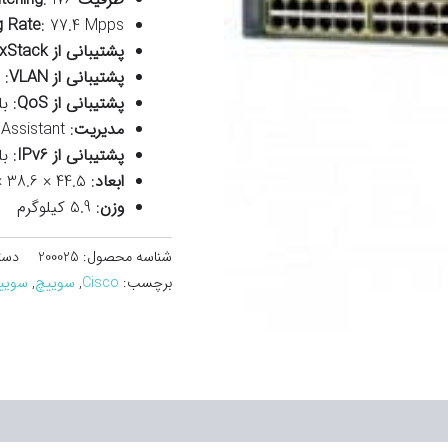
g Rate
: 77.4 Mpps
پشتیبانی از Cisco FlexStack
پشتیبانی از VLAN
: 
پشتیبانی از QoS
: بل
مدیریت
: CLI، SNMP، Cisco Network Assistant
پشتیبانی از IPv6
: بل
ابعاد
: 44.5 × 38.6 × 4.5 سانتی‌متر
وزن
: 5.9 کیلوگرم
شناسه محصول:
200025
دست
برچسب:
Cisco
,
سوییچ
,
سویی