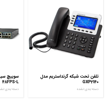
تلفن تحت شبکه گرنداستریم مدل
48FPS-L
GXP2140
دسته-بندی-نشده
دسته-بندی-نشد