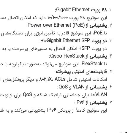
۴۸ پورت Gigabit Ethernet
:
این سوئیچ ۴۸ پورت
۱۰/۱۰۰/۱۰۰۰
دارد که امکان اتصال دست
پشتیبانی از Power over Ethernet (PoE)
:
با
PoE
، این سوئیچ قادر به تأمین انرژی برای دستگاه‌ها
دو پورت 10Gigabit Ethernet SFP+
:
دو پورت
SFP+
امکان اتصال به مسیرهای پرسرعت یا به سوئ
پشتیبانی از Cisco FlexStack
:
با
FlexStack
، این سوئیچ می‌تواند به‌صورت یکپارچه با 
قابلیت‌های امنیتی پیشرفته
:
امکانات امنیتی شامل
ACLs
،
۸۰۲.1X
و دیگر پروتکل‌های ا
پشتیبانی از VLAN و QoS
:
VLAN
‌ها برای جداسازی ترافیک شبکه و
QoS
برای اولویت‌بندی سرویس‌های حسا
پشتیبانی از IPv6
:
این سوئیچ کاملاً از پروتکل
IPv6
پشتیبانی می‌کند و به شم