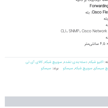
Forwardin
: بله
بله
ه
ه
ه:
اکتیو شبکه
,
دسته-بندی-نشده
,
سوییچ شبکه
,
کالای آی تی
چ سیسکو
,
سوییچ شبکه
,
سیسکو
برند:
سیسکو