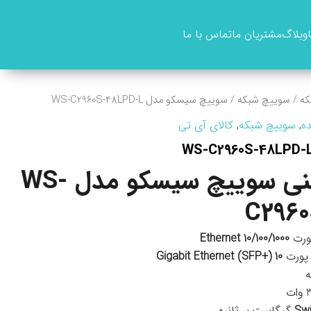
وبلاگ
مشتریان ما
تماس با ما
که
/
سوییچ شبکه
/ سوييچ سيسکو مدل WS-C2960S-48LPD-L
ه
,
سوییچ شبکه
,
کالای آی تی
مشخصات فنی سوييچ سيسکو مدل WS-
C2960
10/100/1000 Ethernet
10 Gigabit Ethernet (SFP+)
ه