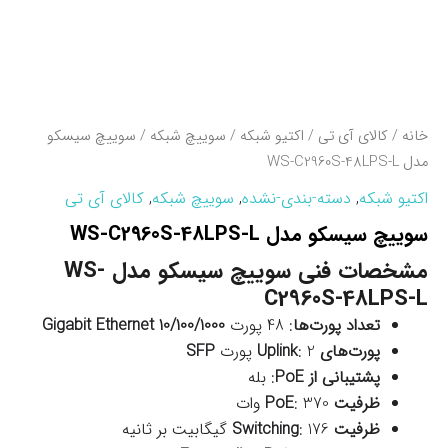
خانه
/
کالای آی تی
/
اکتیو شبکه
/
سوییچ شبکه
/ سوييچ سيسکو
مدل WS-C2960S-48LPS-L
اکتیو شبکه
,
دسته-بندی-نشده
,
سوییچ شبکه
,
کالای آی تی
سوييچ سيسکو مدل WS-C2960S-48LPS-L
مشخصات فنی سوييچ سيسکو مدل WS-
C2960S-48LPS-L
تعداد پورت‌ها
: 48 پورت
10/100/1000 Gigabit Ethernet
پورت‌های Uplink
: 2 پورت
SFP
پشتیبانی از PoE
: بله
ظرفیت PoE
: 370 وات
ظرفیت Switching
: 176 گیگابیت بر ثانیه