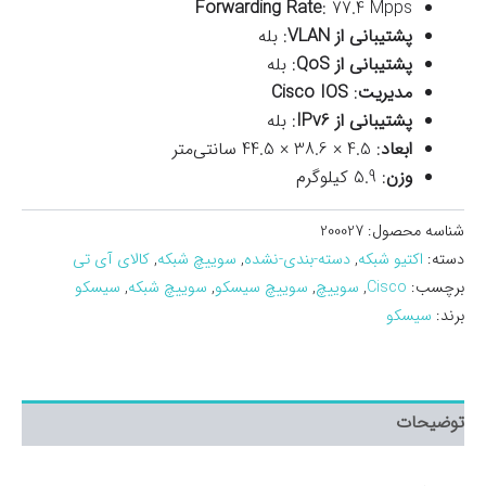
Forwarding Rate
: 77.4 Mpps
پشتیبانی از VLAN
: بله
پشتیبانی از QoS
: بله
مدیریت
:
Cisco IOS
پشتیبانی از IPv6
: بله
ابعاد
: 4.5 × 38.6 × 44.5 سانتی‌متر
وزن
: 5.9 کیلوگرم
شناسه محصول:
200027
دسته:
اکتیو شبکه
,
دسته-بندی-نشده
,
سوییچ شبکه
,
کالای آی تی
برچسب:
Cisco
,
سوییچ
,
سوییچ سیسکو
,
سوییچ شبکه
,
سیسکو
برند:
سیسکو
توضیحات