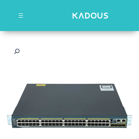
رش
ه
حتوا