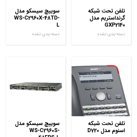
تلفن تحت شبکه
سوييچ سيسکو مدل
گرنداستریم مدل
WS-C2960X-48TD-
L
GXP2140
دسته-بندی-نشده
دسته-بندی-نشده
تلفن تحت شبکه
سوييچ سيسکو مدل
اسنوم مدل D720
WS-C2960S-