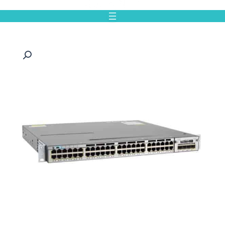
رش
ه
حتوا