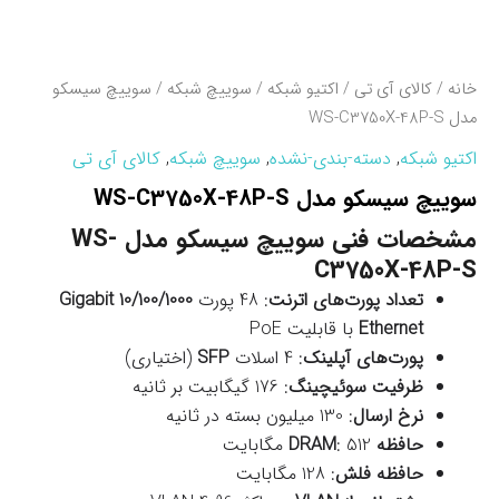
خانه
/
کالای آی تی
/
اکتیو شبکه
/
سوییچ شبکه
/ سوييچ سيسکو
مدل WS-C3750X-48P-S
اکتیو شبکه
,
دسته-بندی-نشده
,
سوییچ شبکه
,
کالای آی تی
سوييچ سيسکو مدل WS-C3750X-48P-S
مشخصات فنی سوييچ سيسکو مدل WS-
C3750X-48P-S
تعداد پورت‌های اترنت
: 48 پورت
10/100/1000 Gigabit
Ethernet
با قابلیت PoE
پورت‌های آپلینک
: 4 اسلات
SFP
(اختیاری)
ظرفیت سوئیچینگ
: 176 گیگابیت بر ثانیه
نرخ ارسال
: 130 میلیون بسته در ثانیه
حافظه DRAM
: 512 مگابایت
حافظه فلش
: 128 مگابایت