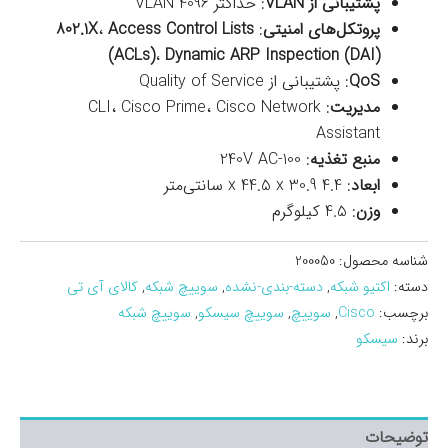
پشتیبانی از VLAN
: حداکثر 4096 VLAN
پروتکل‌های امنیتی
:
Access Control Lists
،
802.1X
(ACLs)
،
Dynamic ARP Inspection (DAI)
QoS
: پشتیبانی از Quality of Service
مدیریت
: CLI، Cisco Prime، Cisco Network
Assistant
منبع تغذیه
: 100-240V AC
ابعاد
: 4.4 x 44.5 x 30.9 سانتی‌متر
وزن
: 4.5 کیلوگرم
شناسه محصول:
200050
دسته:
اکتیو شبکه
,
دسته-بندی-نشده
,
سوییچ شبکه
,
کالای آی تی
برچسب:
Cisco
,
سوییچ
,
سوییچ سیسکو
,
سوییچ شبکه
برند:
سیسکو
توضیحات