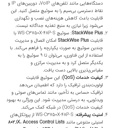
دستگاه‌هایی مانند تلفن‌های VoIP، دوربین‌های IP و
نقاط دسترسی بی‌سیم را به سوئیچ متصل کنید. این
قابلیت باعث کاهش هزینه‌های نصب و نگهداری
می‌شود زیرا نیازی به منبع تغذیه جداگانه نیست.
StackWise Plus
: سوئیچ WS-C3750X-48P-S با
قابلیت
StackWise Plus
امکان اتصال و مدیریت
چندین سوئیچ به صورت یکپارچه را فراهم می‌کند. با
استفاده از این فناوری، می‌توان تا ۹ سوئیچ را به
یکدیگر متصل کرد و به مدیریت مرکزی و
مقیاس‌پذیری بالایی دست یافت.
کیفیت خدمات (QoS)
: این سوئیچ قابلیت
اولویت‌بندی ترافیک را دارد که اطمینان می‌دهد
ترافیک حساس به تأخیر، مانند تماس‌های صوتی و
ویدئویی، به درستی مدیریت شود. این ویژگی به بهبود
کیفیت خدمات (QoS) در شبکه کمک می‌کند.
امنیت پیشرفته
: WS-C3750X-48P-S از پروتکل‌های
امنیتی متنوعی مانند
Access Control Lists
،
۸۰۲.1X