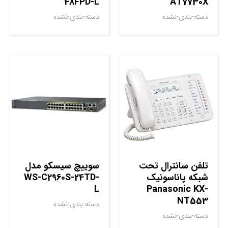
48FPD-L
AT7730X
دسته-بندی-نشده
دسته-بندی-نشده
تلفن سانترال تحت
سوييچ سيسکو مدل
شبکه پاناسونیک
WS-C2960S-24TD-
L
Panasonic KX-
NT553
دسته-بندی-نشده
دسته-بندی-نشده