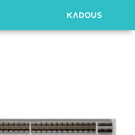
رش
ه
حتوا