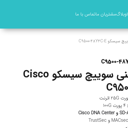
وبلاگ
مشتریان ما
تماس با ما
يسکو C9500-48Y4C-E
مشخصات فنی سوییچ سیسکو Cisco
C950
4 پورت 100G
ه