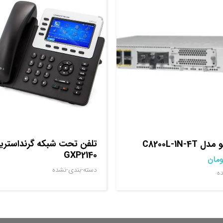
تلفن تحت شبکه گرنداستری
C8200L-1N-
GXP2140
ومان
دسته-بندی-نشده
ه