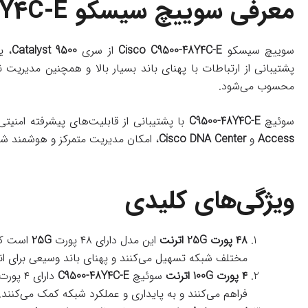
معرفی سوییچ سیسکو
8Y4C-E
سوییچ سیسکو
Cisco C9500-48Y4C-E
از سری
Catalyst 9500
، ی
پشتیبانی از ارتباطات با پهنای باند بسیار بالا و همچنین مدیریت نرم‌
محسوب می‌شود.
سوئیچ
C9500-48Y4C-E
با پشتیبانی از قابلیت‌های پیشرفته امنیتی
Access
و
Cisco DNA Center
، امکان مدیریت متمرکز و هوشمند شبک
ویژگی‌های کلیدی
۴۸ پورت 25G اترنت
این مدل دارای ۴۸ پورت
25G
است که 
مختلف شبکه تسهیل می‌کنند و پهنای باند وسیعی برای انتق
۴ پورت 100G اترنت
سوئیچ
C9500-48Y4C-E
دارای ۴ پورت
فراهم می‌کنند و به پایداری و عملکرد شبکه کمک می‌کنند.