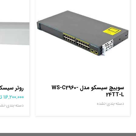
سوييچ سيسکو مدل WS-C2960-
روتر سيسکو مدل 4T
24TT-L
116.200.000
ت
دسته-بندی-نشده
دسته-بندی-نشد