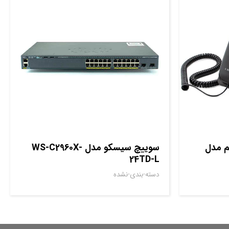
م مدل
سوييچ سيسکو مدل WS-C2960X-
24TD-L
دسته-بندی-نشده