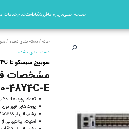
صفحه اصلی
درباره ما
فروشگاه
استخدام
خدمات ما
خانه
/
دسته-بندی-نشده
/ سوييچ س
دسته-بندی-نشده
سوييچ سيسکو C9500-48Y4C-E
0-48Y4C-E
تعداد پورت‌ها:
48 پورت 25G اترنت
پورت‌های فیبر نوری:
پشتیبانی از SD-Access و Cisco DNA Center
امنیت:
پشتیبانی از MACsec و TrustSec
پشتیبانی از IPv6:
بل