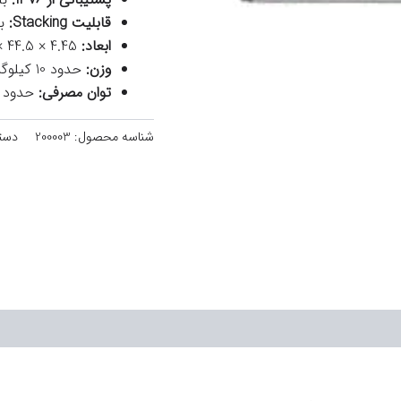
قابلیت Stacking:
بله،
ابعاد:
4.45 × 44.5 × 48.3 سانتی‌متر
وزن:
حدود 10 کیلوگرم
توان مصرفی:
حدود 650 وات
شناسه محصول:
200003
دست