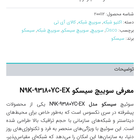
شناسه محصول:
200112
دسته:
اکتیو شبکه
,
سوییچ شبکه
,
کالای آی تی
برچسب:
Cisco
,
سوییچ
,
سوییچ سیسکو
,
سوییچ شبکه
,
سیسکو
برند:
سیسکو
توضیحات
معرفی سوييچ سيسکو N9K-93180YC-EX
سوئیچ
سیسکو مدل N9K-93180YC-EX
یکی از محصولات
پیشرفته در سری نکسوس است که به‌طور خاص برای محیط‌های
دیتاسنتر و شبکه‌های سازمانی با حجم ترافیک بالا طراحی شده
است. این سوئیچ با ویژگی‌های منحصر به فرد و تکنولوژی‌های روز
دنیا، به سازمان‌ها این امکان را می‌دهد که شبکه‌ای مقیاس‌پذیر،