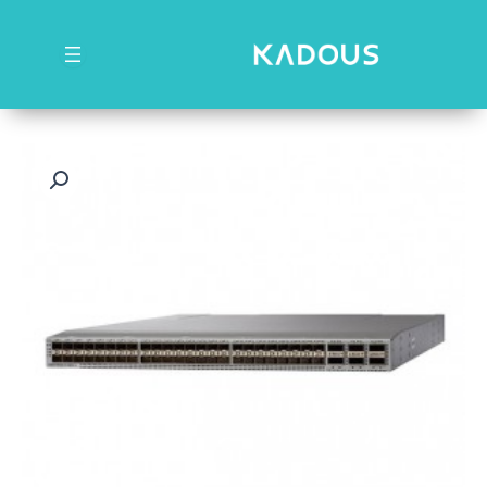
رش
ه
حتوا