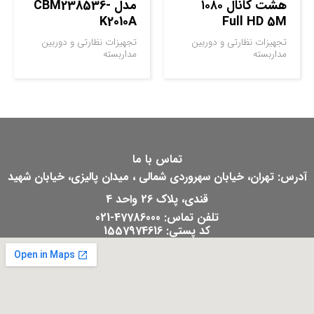
هشت کانال ۱۰۸۰
مدل CBM238536-
K2010A
Full HD 5M
تجهیزات نظارتی و دوربین
تجهیزات نظارتی و دوربین
مداربسته
مداربسته
تماس با ما
آدرس: تهران، خیابان سهروردی شمالی ، میدان پالیزی، خیابان شهید
قندی، پلاک 26 واحد 4
تلفن تماس: 47786000-021
کد پستی: 1557974616