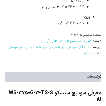
ارتفاع 1U
4.4 × 44.5 × 30.7 سانتی‌متر
وزن
:
حدود 4.6 کیلوگرم
شناسه محصول:
200041
دسته:
اکتیو شبکه
,
سوییچ شبکه
,
کالای آی تی
برچسب:
Cisco
,
سوییچ
,
سوییچ شبکه
,
سوییچ شبکه سیسکو
,
سیسکو
برند:
سیسکو
توضیحات
معرفی سوييچ سيسکو WS-3750G-24TS-S
1U