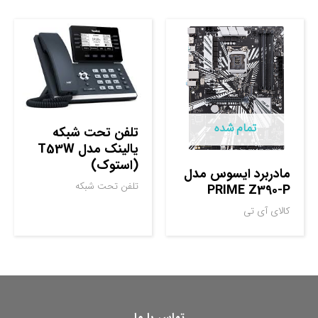
تمام شده
تلفن تحت شبکه
یالینک مدل T53W
(استوک)
مادربرد ایسوس مدل
تلفن تحت شبکه
PRIME Z390-P
کالای آی تی
تماس با ما