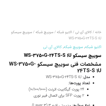
خانه
/
کالای آی تی
/
اکتیو شبکه
/
سوییچ شبکه
/ سوييچ سيسکو
WS-3750G-24TS-S 1U
اکتیو شبکه
,
سوییچ شبکه
,
کالای آی تی
سوييچ سيسکو WS-3750G-24TS-S 1U
مشخصات فنی سوييچ سيسکو WS-3750G-
24TS-S 1U
مدل
: WS-3750G-24TS-S 1U
تعداد پورت‌ها
:
24 پورت گیگابیت اترنت (10/100/1000)
2 پورت SFP برای اتصال فیبر نوری
نوع سوئیچ
: مدیریتی لایه 3 (Layer 3)