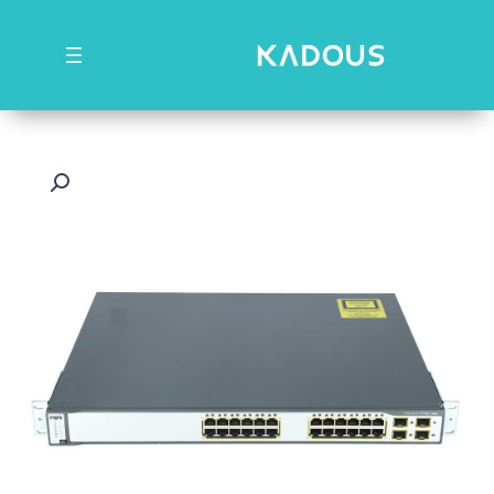
رش
ه
حتوا