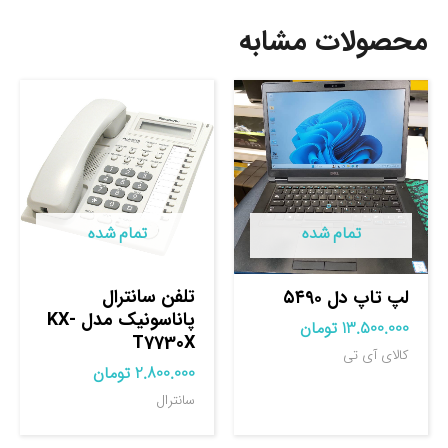
محصولات مشابه
تمام شده
تمام شده
تلفن سانترال
لپ تاپ دل ۵۴۹۰
پاناسونیک مدل KX-
13.500.000
تومان
T7730X
کالای آی تی
2.800.000
تومان
سانترال