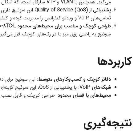
می‌کند. همچنین با
VLAN
و
VTP
سازگار است، که امکان 
پشتیبانی از Quality of Service (QoS)
این سوئیچ دارای 
تماس‌های VoIP و ویدئو کنفرانس را مدیریت کرده و کیفیت بالای خدمات را تضمین کرد.
طراحی کوچک و مناسب برای محیط‌های محدود
0-8TC-L
سوئیچ به راحتی روی میز یا در رک‌های کوچک قرار می‌گیرد
کاربردها
دفاتر کوچک و کسب‌وکارهای متوسط
: این سوئیچ برای دف
شبکه‌های VoIP
: با پشتیبانی از
QoS
، این سوئیچ گزینه‌ای ایده‌آل برای 
محیط‌های با فضای محدود
: طراحی کوچک و قابل نصب آس
نتیجه‌گیری