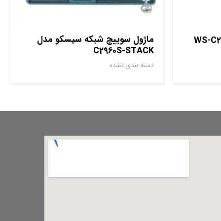
ماژول سوييچ شبکه سيسکو مدل
مدل WS-C2960X-
C2960S-STACK
دسته-بندی-نشده