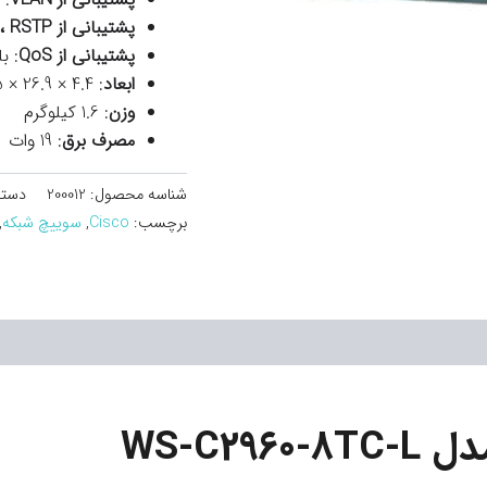
پشتیبانی از STP، RSTP و MSTP
پشتیبانی از QoS
: بل
ابعاد
: 4.4 × 26.9 × 17.5 سانتی‌متر
وزن
: 1.6 کیلوگرم
مصرف برق
: 19 وات
شناسه محصول:
200012
دسته
برچسب:
Cisco
,
سوییچ شبکه
,
مدل
WS-C2960-8TC-L