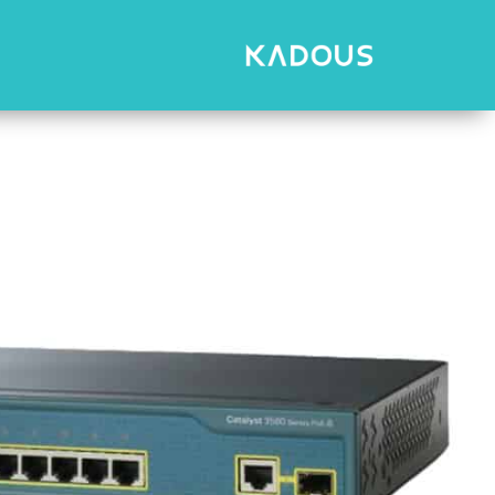
رش
ه
حتوا