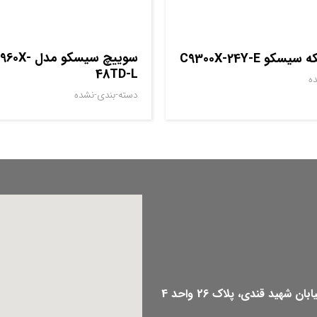
سوييچ سيسکو 
و C9300X-24Y-E
48TD-L
ه
دسته-بندی-نشده
هید قندی، پلاک 26 واحد 4