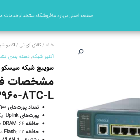
صفحه اصلی
درباره ما
فروشگاه
استخدام
خدمات ما
خانه
/
کالای آی تی
/
اکتیو شب
اکتیو شبکه
,
دسته-بندی-نشد
سوييچ شبکه سيسکو مدل 0-8TC-L
مشخصات فن
960-8TC-L
تعداد پورت‌های 10/100 Mbps
پورت‌های Uplink
: یک پورت ose
حافظه DRAM
: 64 مگابایت
حافظه Flash
: 32 مگابایت
پشتیبانی از VLAN
: 