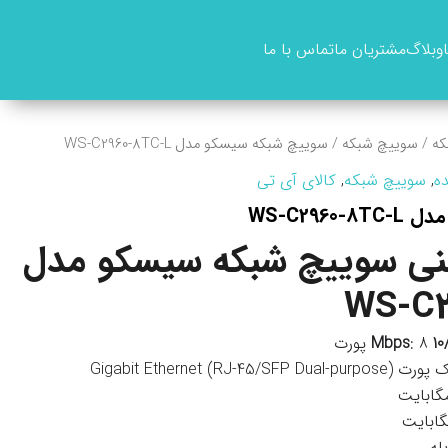
وبلاگ
مشتریان ما
تماس با ما
که
/
سوییچ شبکه
/ سوييچ شبکه سيسکو مدل WS-C2960-8TC-L
ه
,
سوییچ شبکه
,
کالای آی تی
WS-C296
ی سوييچ شبکه سيسکو مدل
WS-C2
: 8 پورت
Gigabit Ethernet (RJ-45/SFP Dual-purp)
بله