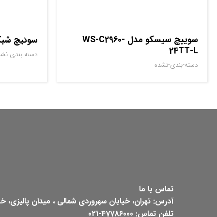
سوييچ سيسکو مدل WS-C2960-
سوئیچ شبکه سیسک
24TT-L
دسته-بندی-نشد
دسته-بندی-نشده
تماس با ما
آدرس: تهران، خیابان سهروردی شمالی ، میدان پالیزی، خیابان ش
تلفن تماس: 47786000-021