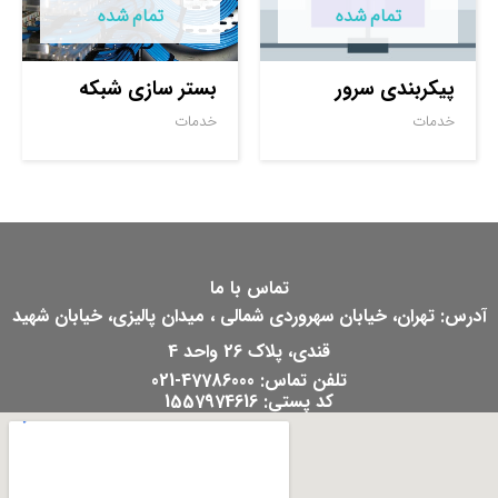
تمام شده
تمام شده
پیکربندی سرور
بستر سازی شبکه
خدمات
خدمات
تماس با ما
آدرس: تهران، خیابان سهروردی شمالی ، میدان پالیزی، خیابان شهید
قندی، پلاک 26 واحد 4
تلفن تماس: 47786000-021
کد پستی: 1557974616