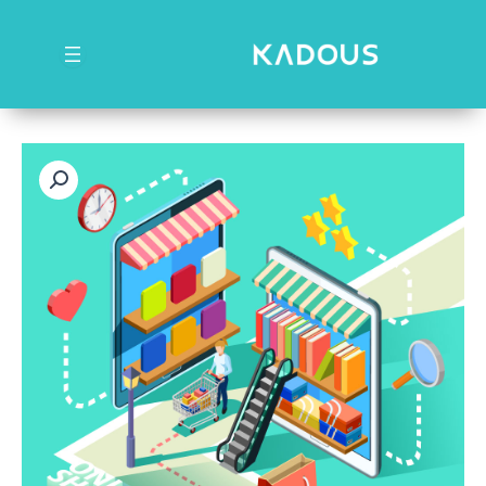
رش
ه
حتوا