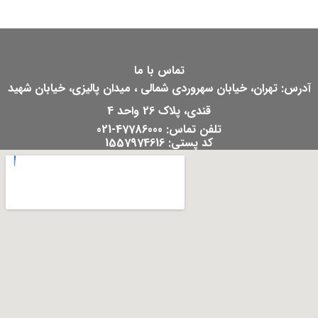
تماس با ما
آدرس: تهران، خیابان سهروردی شمالی ، میدان پالیزی، خیابان شهید
قندی، پلاک 26 واحد 4
تلفن تماس: 47786000-021
کد پستی: 1557974616