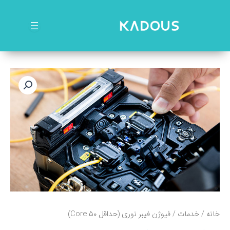
رش
ه
حتوا
خانه
/
خدمات
/ فیوژن فیبر نوری (حداقل ۵۰ Core)