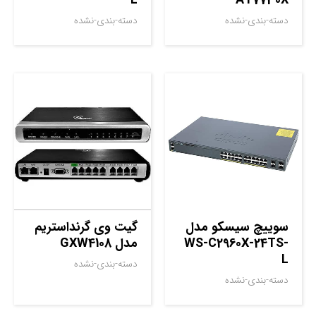
دسته-بندی-نشده
دسته-بندی-نشده
سوييچ سيسکو مدل
گیت وی گرنداستریم
WS-C2960X-24TS-
مدل GXW4108
L
دسته-بندی-نشده
دسته-بندی-نشده