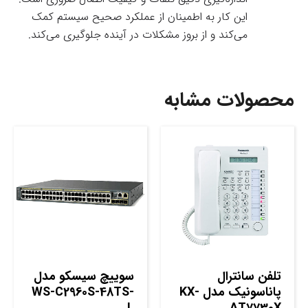
این کار به اطمینان از عملکرد صحیح سیستم کمک
می‌کند و از بروز مشکلات در آینده جلوگیری می‌کند.
محصولات مشابه
تلفن سانترال
سوييچ سيسکو مدل
پاناسونیک مدل KX-
WS-C2960S-48TS-
L
AT7730X