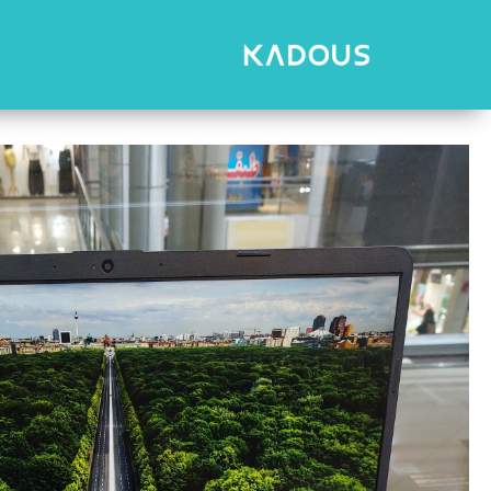
رش
ه
حتوا