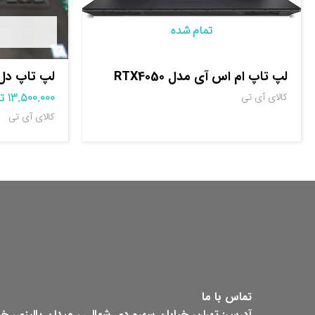
تمام شده
لپ تاپ ام اس آی مدل RTX4050
لپ تاپ دل ۴۹۰
13.500.000
ت
کالای آی تی
کالای آی تی
تماس با ما
آدرس: تهران، خیابان سهروردی شمالی ، میدان پالیزی، خیابان ش