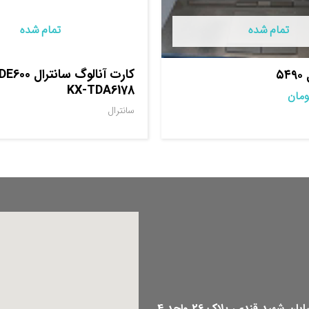
تمام شده
تمام شده
۵
KX-TDA6178
ومان
سانترال
هید قندی، پلاک 26 واحد 4