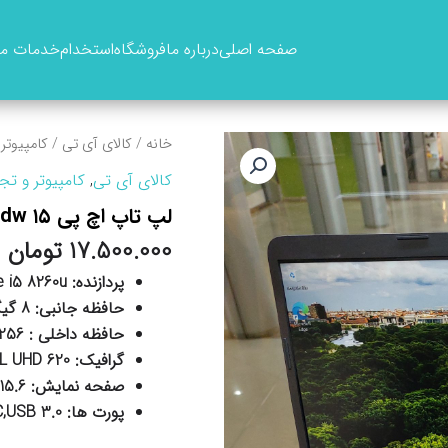
صفحه اصلی
درباره ما
فروشگاه
استخدام
خدمات ما
خانه
/
کالای آی تی
/
کامپیوتر
کالای آی تی
,
کامپیوتر و تج
لپ تاپ اچ پی ۱۵ dw
17.500.000
تومان
پردازنده: core i5 8260u
حافظه جانبی: 8 گیگابایت قابل ارتقا تا 32 گیگابایت
حافظه داخلی : 256 گیگابایت ssd قابل ارتقا 1 ترابایت
گرافیک: INTEL UHD 620
صفحه نمایش: 15.6 اینچ فول اچ دی FHD
پورت ها: HDMI,LAN,TYPE-C,USB 3.0