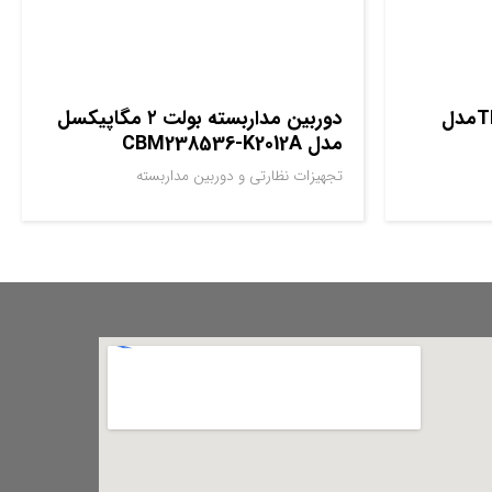
کارت آنالوگ سانترال TDE600مدل
دوربین مداربسته بولت ۲ مگاپیکسل
مدل CBM238536-K2012A
تجهیزات نظارتی و دوربین مداربسته