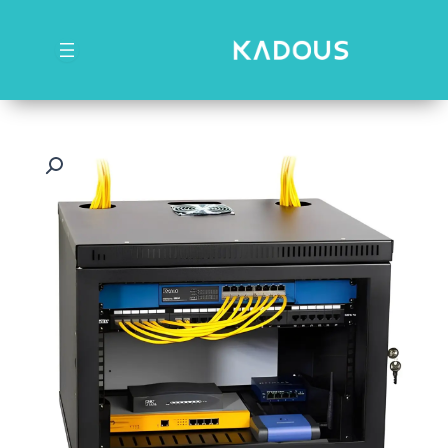
رش
ه
حتوا