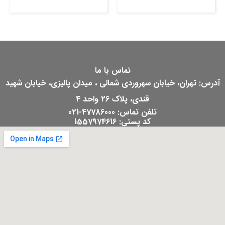
تماس با ما
آدرس: تهران، خیابان سهروردی شمالی ، میدان پالیزی، خیابان شهید
قندی، پلاک 26 واحد 4
تلفن تماس: 47786000-021
کد پستی: 1557974616