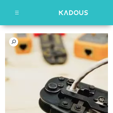
رش
ه
حتوا