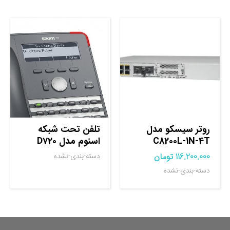
روتر سيسکو مدل
تلفن تحت شبکه
C8200L-1N-4T
اسنوم مدل D720
116.200.000
تومان
دسته-بندی-نشده
دسته-بندی-نشده