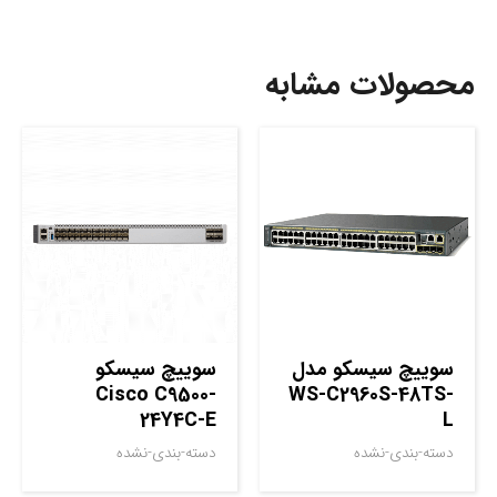
محصولات مشابه
سوييچ سيسکو مدل
سوييچ سيسکو
Cisco C9500-
WS-C2960S-48TS-
24Y4C-E
L
دسته-بندی-نشده
دسته-بندی-نشده