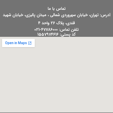
تماس با ما
آدرس: تهران، خیابان سهروردی شمالی ، میدان پالیزی، خیابان شهید
قندی، پلاک 26 واحد 4
تلفن تماس: 47786000-021
کد پستی: 1557974616