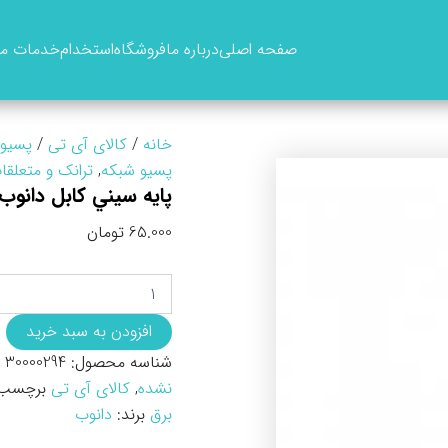
صفحه اصلی
درباره ما
فروشگاه
استخدام
خدمات ما
خانه
/
کالای آی تی
/
پسیو 
پسیو شبکه
,
ترانک و متعلقا
پايه سيني کابل دانوب ۱۵۰*۰
65.000
تومان
پايه
سيني
کابل
افزودن به سبد خرید
دانوب
شناسه محصول:
30000294
150*60
عدد
نشده
,
کالای آی تی
برچسب
برق
برند:
دانوب