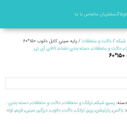
وبلاگ
مشتریان ما
تماس با ما
شبکه
/
داکت و متعلقات
/ پايه سيني کابل دانوب ۱۵۰*۶۰
ت
,
داکت و متعلقات
,
دسته-بندی-نشده
,
کالای آی تی
۶
دسته:
پسیو شبکه
,
ترانک و متعلقات
,
داکت و متعلقات
,
دسته-بندی-
:
باکس
,
پارتیشن
,
پریز
,
ترانک
,
داکت
,
دانوب
,
درزگیر
,
سینی
,
فریم
,
لوله