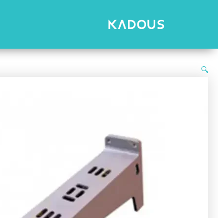
رش
ه
حتوا
🔍