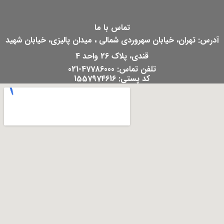
تماس با ما
آدرس: تهران، خیابان سهروردی شمالی ، میدان پالیزی، خیابان شهید
قندی، پلاک 26 واحد 4
تلفن تماس: 47786000-021
کد پستی: 1557974616