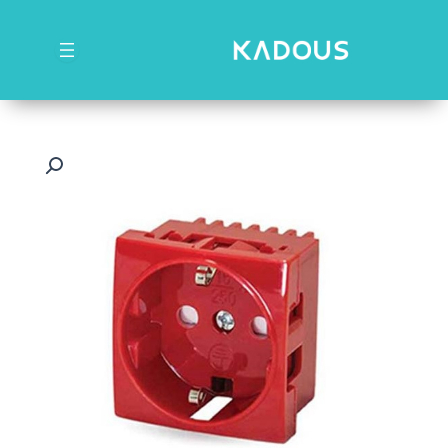
رش
ه
حتوا