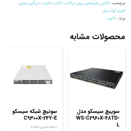
برچسب:
باکس
,
پارتیشن
,
پریز
,
ترانک
,
داکت
,
دانوب
,
درزگیر
,
سینی
,
فریم
,
لوله برق
برند:
دانوب
محصولات مشابه
سوييچ سيسکو مدل
سوئیچ شبکه سیسکو
C9300X-24Y-E
WS-C2960X-48TD-
L
دسته-بندی-نشده