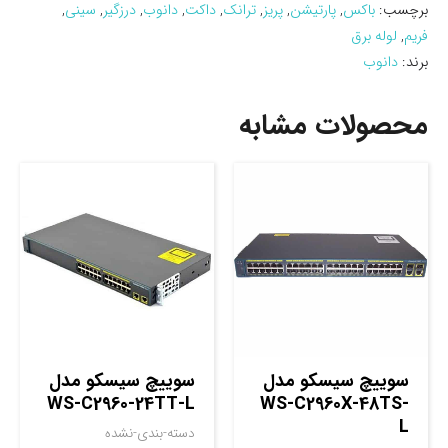
برچسب:
باکس
,
پارتیشن
,
پریز
,
ترانک
,
داکت
,
دانوب
,
درزگیر
,
سینی
,
فریم
,
لوله برق
برند:
دانوب
محصولات مشابه
سوييچ سيسکو مدل
سوييچ سيسکو مدل
WS-C2960-24TT-L
WS-C2960X-48TS-
L
دسته-بندی-نشده