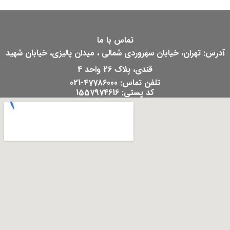
تماس با ما
آدرس: تهران، خیابان سهروردی شمالی ، میدان پالیزی، خیابان شهید
قندی، پلاک 26 واحد 4
تلفن تماس: 47786000-021
کد پستی: 1557974616