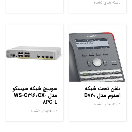
دسته-بندی-نشده
تلفن تحت شبکه
سوييچ شبکه سيسکو
اسنوم مدل D720
مدل WS-C2960CX-
8PC-L
دسته-بندی-نشده
دسته-بندی-نشده