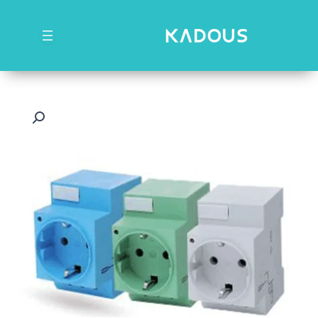
رش
ه
حتوا