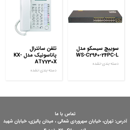
سوييچ سيسکو مدل
تلفن سانترال
WS-C2960-24PC-L
پاناسونیک مدل KX-
AT7730X
دسته-بندی-نشده
دسته-بندی-نشده
تماس با ما
آدرس: تهران، خیابان سهروردی شمالی ، میدان پالیزی، خیابان شهید