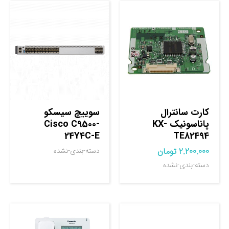
کارت سانترال
سوييچ سيسکو
پاناسونیک KX-
Cisco C9500-
24Y4C-E
TE82494
2.200.000
تومان
دسته-بندی-نشده
دسته-بندی-نشده