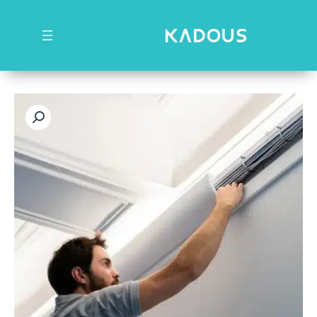
رش
ه
حتوا