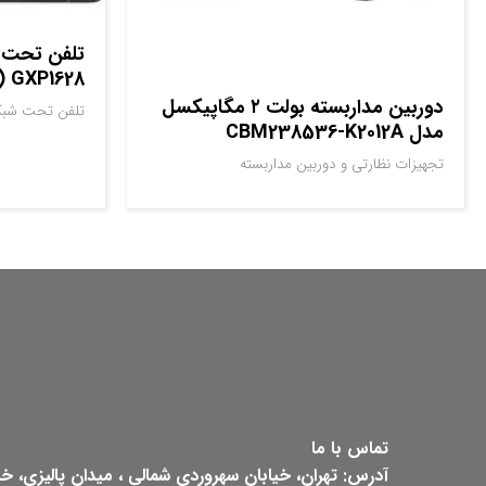
تلفن تحت ش
GXP1628 (استوک)
دوربین مداربسته بولت ۲ مگاپیکسل
تلفن تحت شبک
مدل CBM238536-K2012A
تجهیزات نظارتی و دوربین مداربسته
تماس با ما
آدرس: تهران، خیابان سهروردی شمالی ، میدان پالیزی، خیابان ش