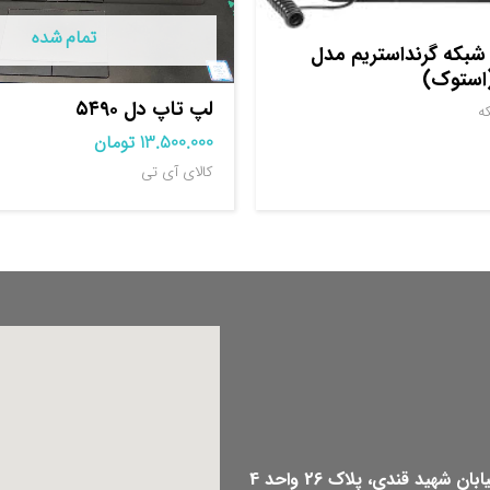
تمام شده
بکه گرنداستریم مدل
لپ تاپ دل ۵۴۹۰
ه
13.500.000
تومان
کالای آی تی
هید قندی، پلاک 26 واحد 4