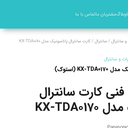
وبلاگ
مشتریان ما
تماس با ما
و سانترال
/
سانترال
/ کارت سانترال پاناسونیک مدل KX-TDA0170
ات و سانترال
KX-T (استوک)
ی کارت سانترال
KX-TDA01