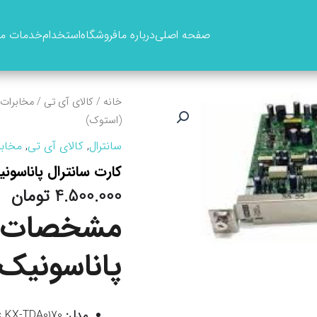
صفحه اصلی
درباره ما
فروشگاه
استخدام
خدمات ما
خانه
/
کالای آی تی
/
مخابرات 
(استوک)
سانترال
,
کالای آی تی
,
مخابر
کارت سانترال پاناسونیک مدل DA0170
4.500.000
تومان
مشخصات فن
پاناسونیک مدل 70
مدل:
Panasonic KX-TDA0170