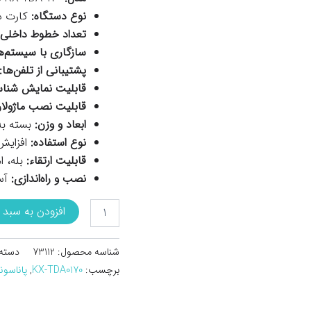
نوع دستگاه:
کارت دا
تعداد خطوط داخلی:
سازگاری با سیستم‌ه
پشتیبانی از تلفن‌ها:
قابلیت نمایش شناسه تماس
قابلیت نصب ماژولار
ابعاد و وزن:
بسته به
نوع استفاده:
افزایش 
قابلیت ارتقاء:
بله، ا
نصب و راه‌اندازی:
آس
کارت
افزودن به سبد 
سانترال
پاناسونیک
مدل
شناسه محصول:
73112
دسته
KX-
برچسب:
KX-TDA0170
,
پاناسو
TDA0170
(استوک)
عدد