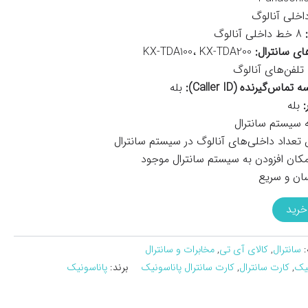
خلی آنالوگ
8 خط داخلی آنالوگ
ای سانترال:
KX-TDA100، KX-TDA200
تلفن‌های آنالوگ
‌گیرنده (Caller ID):
بله
:
بله
 سیستم سانترال
تعداد داخلی‌های آنالوگ در سیستم سانترال
مکان افزودن به سیستم سانترال موجود
ان و سریع
خرید
:
سانترال
,
کالای آی تی
,
مخابرات و سانترال
نیک
,
کارت سانترال
,
کارت سانترال پاناسونیک
برند:
پاناسونیک