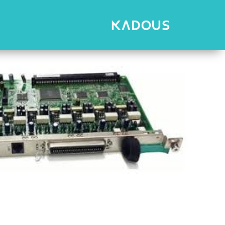
رش
ه
حتوا