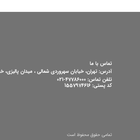
تماس با ما
آدرس: تهران، خیابان سهروردی شمالی ، میدان پالیزی، خیابان ش
تلفن تماس: 47786000-021
کد پستی: 1557974616
تمامی حقوق محفوظ است