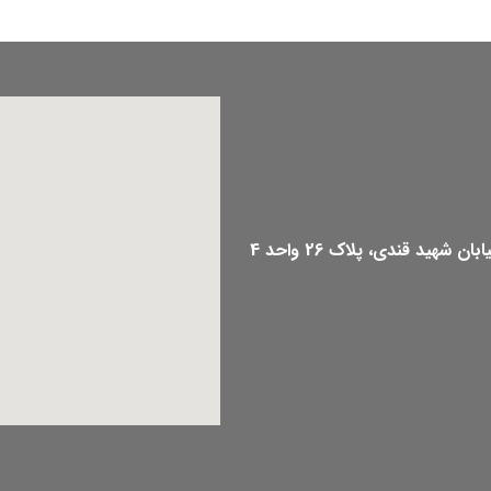
هید قندی، پلاک 26 واحد 4