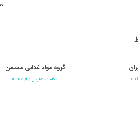
صر
ط
ران
گروه مواد غذایی محسن
aut
۳ دیدگاه
/
مشتریان
/ از
author