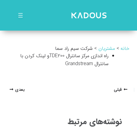
رش
ه
حتوا
خانه
مشتریان
شرکت سیم راد سما
راه اندازی مرکز سانترال TDE200و لینک کردن با
سانترال Grandstream
پیمایش
قبلی
بعدی
نوشته
نوشته‌های مرتبط