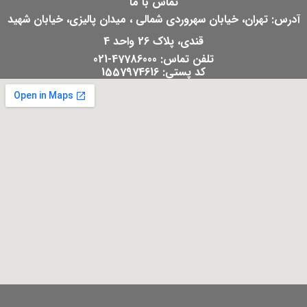
تماس با ما
آدرس: تهران، خیابان سهروردی شمالی ، میدان پالیزی، خیابان شهید
قندی، پلاک 26 واحد 4
تلفن تماس: 47786000-021
کد پستی: 1557974616