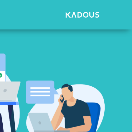
رش
ه
حتوا