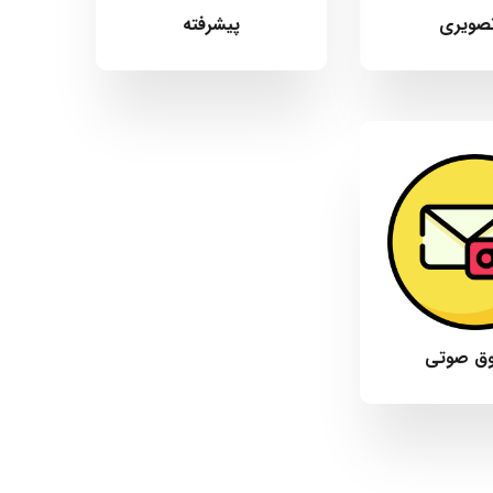
صویری
پیشرفته
ق صوتی