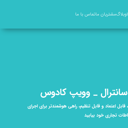
وبلاگ
مشتریان ما
تماس با ما
انترال _ وویپ کادوس
 تلفن VoIP قدرتمند، قابل اعتماد و قابل تنظیم، راهی هوشمندتر برای اجرای
باطات تجاری خود بیابید