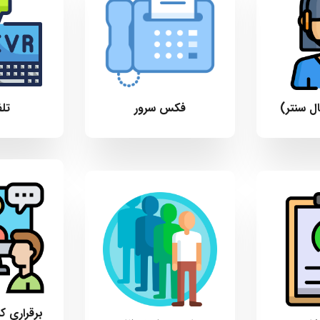
ل سنتر)
فکس سرور
تلف
برقراری 