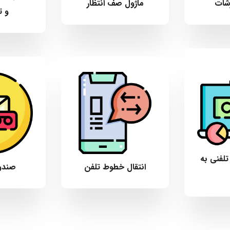
رشات
ماژول صف انتظار
و ت
لفنی به
انتقال خطوط تلفن
صندو