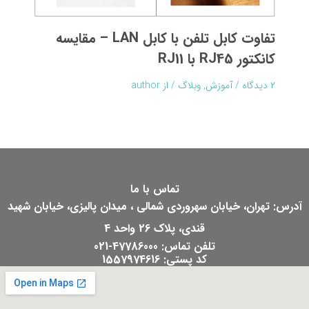
تفاوت کابل تلفن با کابل LAN – مقایسه
کانکتور RJ45 با RJ11
۲ دیدگاه
/
آموزش
,
وبلاگ
/ از
author
تماس با ما
آدرس: تهران، خیابان سهروردی شمالی ، میدان پالیزی، خیابان شهید
قندی، پلاک 26 واحد 4
تلفن تماس: 47786000-021
کد پستی: 1557974616