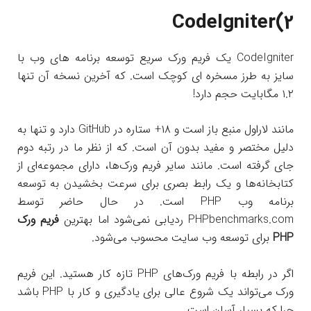
CodeIgniter(2
CodeIgniter یک فریم ورک سریع توسعه برنامه های وب با
سایز به طرز مسخره ای کوچک است. که آخرین نسخه آن تنها
۱.۲ مگابایت حجم دارد!
مانند لاراول منبع باز است و ۱۸+ ستاره در GitHub دارد و تنها به
دلیل مختصر و مفید بدون آن است. که از نظر ما در رتبه دوم
جای گرفته است. مانند سایر فریم ورک‌ها، دارای مجموعه‌ای از
کتابخانه‌ها و یک رابط بصری برای سرعت بخشیدن به توسعه
برنامه وب PHP است. در حال حاضر توسط
PHPbenchmarks.com ردیابی نمی‌شود اما بهترین
فریم ورک
PHP
برای توسعه وب سایت محسوب می‌شود.
اگر در رابطه با فریم ورک‌های PHP تازه کار هستید. این فریم
ورک می‌تواند یک شروع عالی برای یادگیری و کار با PHP باشد
چرا که بسیار آسان است.