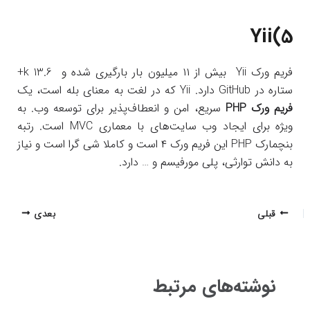
Yii(5
فریم ورک Yii بیش از ۱۱ میلیون بار بارگیری شده و k 13.6+
ستاره در GitHub دارد. Yii که در لغت به معنای بله است، یک
فریم ورک PHP
سریع، امن و انعطاف‌پذیر برای توسعه وب. به
ویژه برای ایجاد وب سایت‌های با معماری MVC است. رتبه
بنچمارک PHP این فریم ورک ۴ است و کاملا شی گرا است و نیاز
به دانش توارثی، پلی مورفیسم و … دارد.
پیمایش
قبلی
بعدی
نوشته
نوشته‌های مرتبط