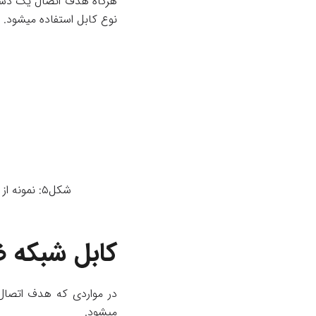
هرگاه هدف اتصال یک دستگا
نوع کابل استفاده میشود.
شکل۵: نمونه از کابل شبکه مستقیم یا Straight با استاندارد رنگبندی A (سمت چپ) و B (سمت راست)
کابل شبکه ضربدری
میشود.