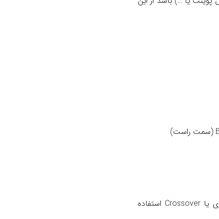
پوینت یا …) باشد از این
در مواردی که هدف اتصال دو کامپیوتر به هم یا اتصال دو سوئیچ به هم باشد، از کابل ضربدری یا Crossover استفاده