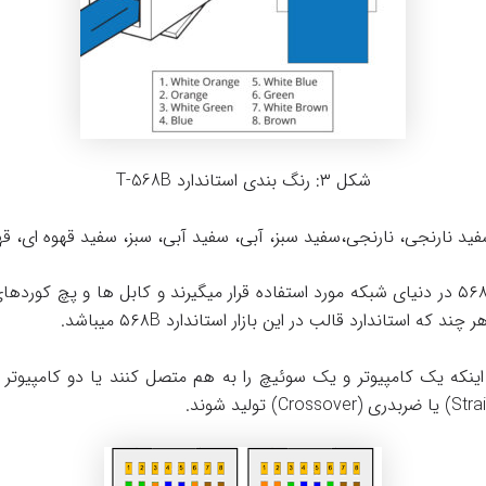
شکل ۳: رنگ بندی استاندارد T-568B
فید نارنجی، نارنجی،سفید سبز، آبی، سفید آبی، سبز، سفید قهوه ای، قه
هردو استاندارد ۵۶۸A و ۵۶۸B در دنیای شبکه مورد استفاده قرار میگیرند و کابل ها و پچ ک
د که استاندارد قالب در این بازار استاندارد ۵۶۸B میباشد.
ینکه یک کامپیوتر و یک سوئیچ را به هم متصل کنند یا دو کامپیوتر