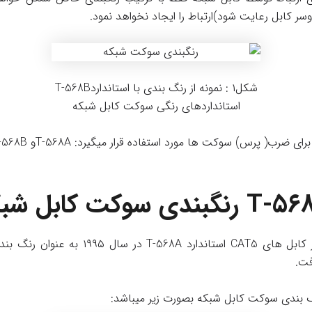
وسر کابل رعایت شود)ارتباط را ایجاد نخواهد نمود.
شکل۱ : نمونه از رنگ بندی با استانداردT-568B
استانداردهای رنگی سوکت کابل شبکه
ضرب( پرس) سوکت ها مورد استفاده قرار میگیرد: T-568Aو T-568B
همزمان با رشد استفاده از کابل های CAT5 استان
فت.
نگ بندی سوکت کابل شبکه بصورت زیر میباشد: