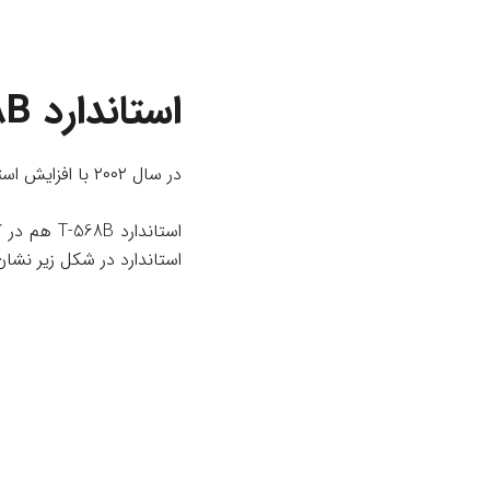
استاندارد T-568B رنگبندی سوکت کابل شبکه
در سال ۲۰۰۲ با افزایش استفاده از کابل های CAT6 استاندارد T-568Bجایگزین استاندارد قبلی شد.
استاندارد در شکل زیر نشا