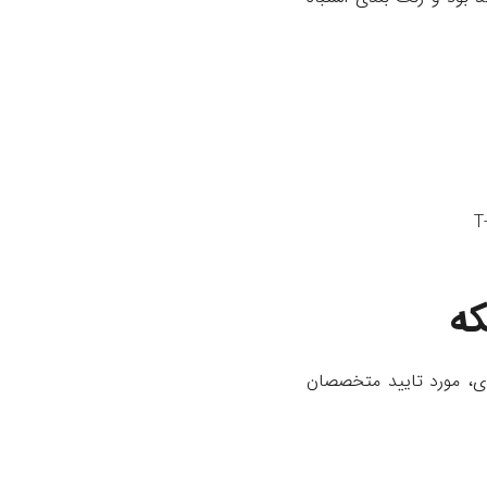
دارد T-568A در سال ۱۹۹۵ به عنوان رنگ بندی، مورد تایید متخصصان