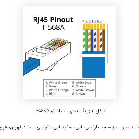
شکل ۲ : رنگ بندی استانداردT-568A
فید سبز، سبز،سفید نارنجی، آبی، سفید آبی، نارنجی، سفید قهوای، قهوه