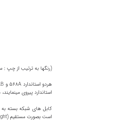
(رنگها به ترتیب از چپ : س
استاندارد پیروی مینمایند، هر چن
کابل های شبکه بسته به ا
است بصورت مستقیم (Straight) یا ضربدری (Crossover) تولید شوند.