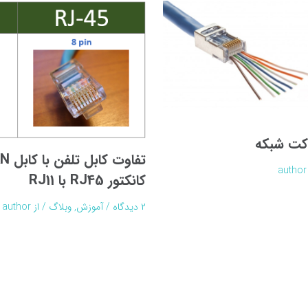
کت شبکه
author
کانکتور RJ45 با RJ11
۲ دیدگاه
/
آموزش
,
وبلاگ
/ از
author