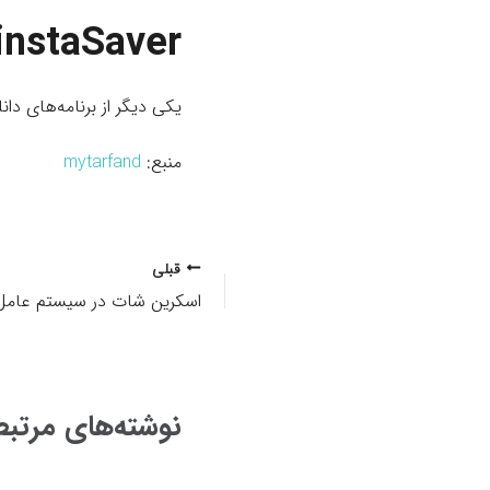
instaSaver
یکی دیگر از برنامه‌های دانلود ویدئو و عکس، InstaSaver است که شما به
منبع:
mytarfand
پیمایش
قبلی
نوشته
اسکرین شات در سیستم عام
نوشته‌های مرتب