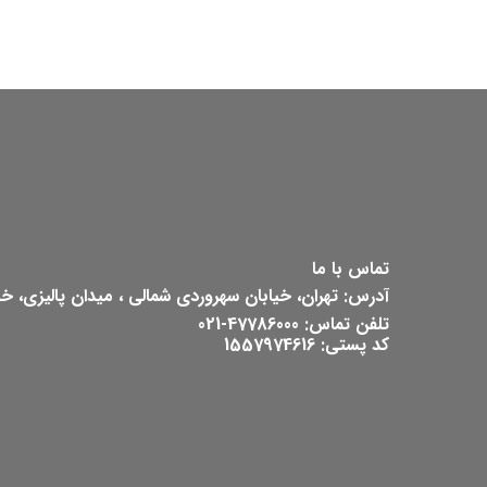
تماس با ما
آدرس: تهران، خیابان سهروردی شمالی ، میدان پالیزی، خیابان ش
تلفن تماس: 47786000-021
کد پستی: 1557974616