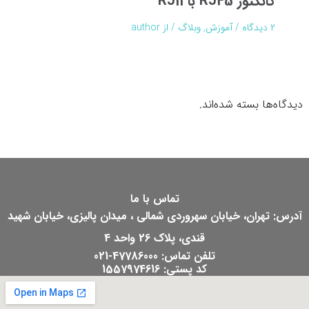
کانکتور RJ45 با RJ11
۲ دیدگاه
/
آموزش
,
وبلاگ
/ از
author
دیدگاه‌ها بسته شده‌اند.
تماس با ما
آدرس: تهران، خیابان سهروردی شمالی ، میدان پالیزی، خیابان شهید
قندی، پلاک 26 واحد 4
تلفن تماس: 47786000-021
کد پستی: 1557974616