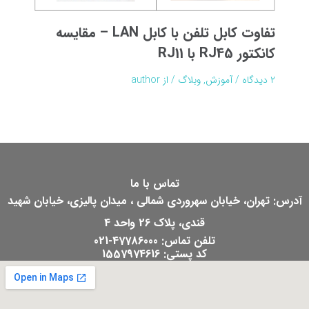
تفاوت کابل تلفن با کابل LAN – مقایسه
کانکتور RJ45 با RJ11
۲ دیدگاه
/
آموزش
,
وبلاگ
/ از
author
تماس با ما
آدرس: تهران، خیابان سهروردی شمالی ، میدان پالیزی، خیابان شهید
قندی، پلاک 26 واحد 4
تلفن تماس: 47786000-021
کد پستی: 1557974616