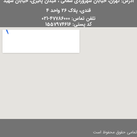
آدرس: تهران، خیابان سهروردی شمالی ، میدان پالیزی، خیابان شهید
قندی، پلاک 26 واحد 4
تلفن تماس: 47786000-021
کد پستی: 1557974616
تمامی حقوق محفوظ است