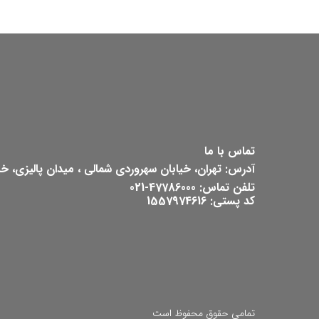
تماس با ما
آدرس: تهران، خیابان سهروردی شمالی ، میدان پالیزی، خیابان ش
تلفن تماس: 47786000-021
کد پستی: 1557974616
تمامی حقوق محفوظ است