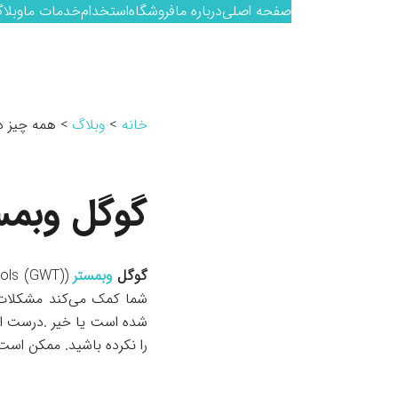
رش
صفحه اصلی
درباره ما
فروشگاه
استخدام
خدمات ما
وبلا
ه
حتوا
خانه
وبلاگ
همه چیز د
گوگل وبم
گوگل
وبمستر
شما کمک می‌کند مشکلات س
شده است یا خیر .درست اس
را نکرده باشید. ممکن است ی