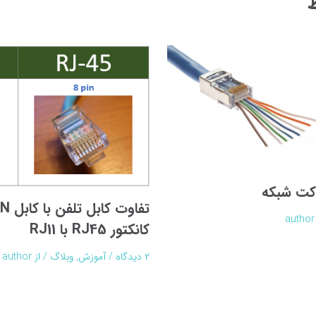
ط
کت شبکه
author
کانکتور RJ45 با RJ11
۲ دیدگاه
/
آموزش
,
وبلاگ
/ از
author