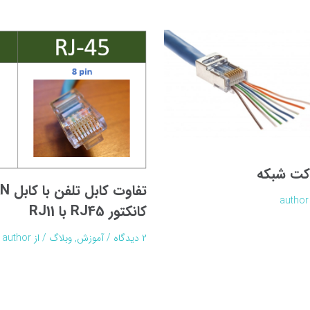
کت شبکه
author
کانکتور RJ45 با RJ11
۲ دیدگاه
/
آموزش
,
وبلاگ
/ از
author