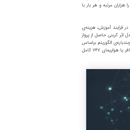
هزاران مرتبه و هر بار با
 فرایند آموزش، هزینه‌ی
ل‌های زبانی هوش مصنوعی را تخمین زدند. طبق نتایج، مصرف انرژی BERT معادل اثر کربنی حاصل از پرواز
باره‌ی الگوریتم براساس
داده‌ها با مقدار متغیر نورو‌ن‌ها و اتصال‌ها و پارامترهای دیگر، هزینه‌ی انرژی هم‌ارز با پرواز ۳۱۵ مسافر یا هواپیمای ۷۴۷ کامل