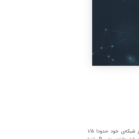
مدل‌های هوش مصنوعی هر سال عظیم می‌شوند. GPT-2، مدل زبانی جدید مشابه BERT، در شبکه‌ی خود حدودا ۱/۵